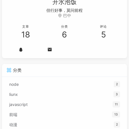
开水泡饭
但行好事，莫问前程
巴中
文章
分类
评论
18
6
5
分类
node
2
liunx
3
javascript
11
前端
13
动漫
2