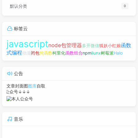
默认分类
0
标签云
javascript
node包管理器
函数
多开微信
狐妖小红娘
式编程
动漫
闭包
纯函数
柯里化
函数组合
npm
liunx
树莓派
Halo
公告
文章封面图
图库
自取
公众号↓↓↓
音乐