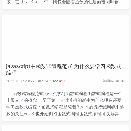
域。在 JavaScript 中，闭包会随着函数的创建而被同时创
建。闭包：函数和其周围状态（词法环境）的引用捆绑在一起
形
javascript中函数试编程范式,为什么要学习函数式
编程
前端
javascript
2022-10-17 23:55
524
122.4℃
函数试编程范式为什么学习函数式编程函数式编程是一个
非常古老的概念， 早于第一台计算机的诞生为什么现在还要
学习函数式编程？函数式编程是随着React的流行受到越来越
多的关注vue3 也开始拥抱函数式编程函数式编程可以抛弃
this打包过程中可以更好的李勇 tree shaking 过滤无用代码
方便测试，