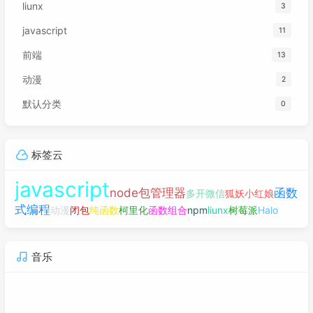
liunx
3
javascript
11
前端
13
动漫
2
默认分类
0
标签云
javascript
node包管理器
函数
多开微信
狐妖小红娘
式编程
动漫
闭包
纯函数
柯里化
函数组合
npm
liunx
树莓派
Halo
音乐