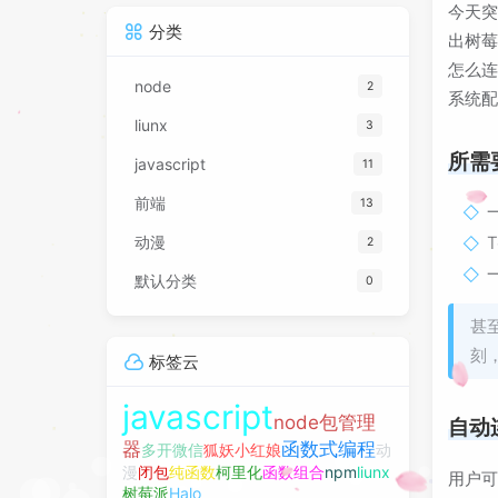
今天
分类
出树
怎么连
node
2
系统
liunx
3
所需
javascript
11
前端
13
动漫
2
默认分类
0
甚
刻
标签云
javascript
node包管理
自动连
器
函数式编程
多开微信
狐妖小红娘
动
漫
闭包
纯函数
柯里化
函数组合
npm
liunx
用户
树莓派
Halo