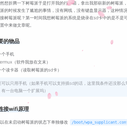
突然想折腾一下树莓派于是打开我的行李箱，拿出我那崭新的树莓派
莓派的时候发生了尴尬的事情，没有网线，没有键盘显示器，这种情
接树莓派呢？第一时间我想树莓派的系统是烧录在sd卡中的是不是
配置中来做文章呢。
要的物品
一个手机
Termux（软件我放在文末）
一个读卡器（读取树莓派的sd卡）
至可以只用手机（如果手机可以支持插sd的话，这里我条件还没那么
，有一台电脑一个扩展坞）
接wifi原理
可以在未启动树莓派的状态下单独修改
/boot/wpa_supplicant.con