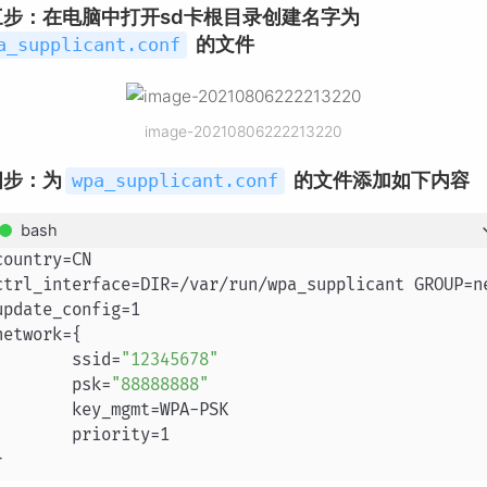
三步：在电脑中打开sd卡根目录创建名字为
的文件
a_supplicant.conf
image-20210806222213220
四步：为
的文件添加如下内容
wpa_supplicant.conf
bash
country=CN

ctrl_interface=DIR=/var/run/wpa_supplicant GROUP=ne
update_config=1

network={

	ssid=
"12345678"
	psk=
"88888888"
key_mgmt=WPA-PSK

	priority=1
