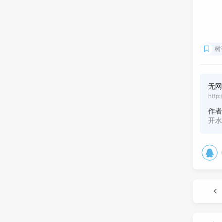
树
无网
http:
作
开