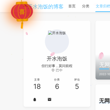
首页
分类
文章归
喜
开水泡饭
无网
但行好事，莫问前程
巴中
2022-10
文章
分类
评论
18
6
5
无网