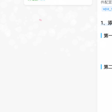
件配置
wpa_
1、
第
第