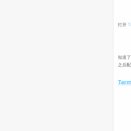
打开
T
知道了
之后配
Ter