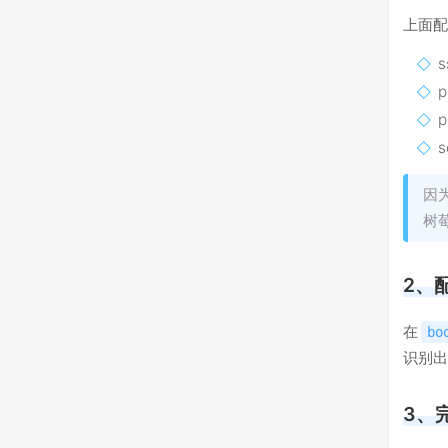
上面
s
p
因
树
2、
在
bo
识别
3、