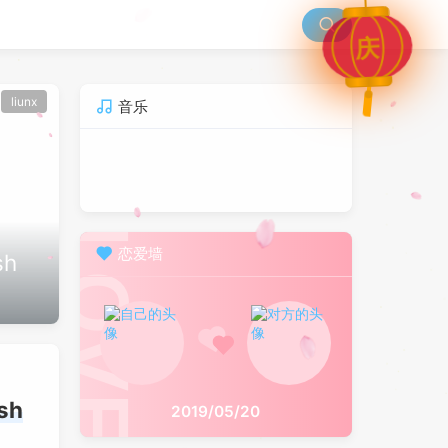
庆
liunx
音乐
恋爱墙
h
sh
2019/05/20