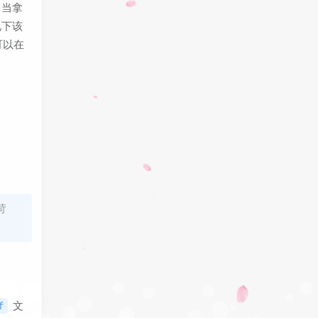
，当拿
况下该
可以在
苛
文
f