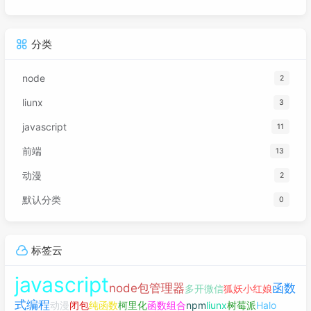
分类
node
2
liunx
3
javascript
11
前端
13
动漫
2
默认分类
0
标签云
javascript
node包管理器
函数
多开微信
狐妖小红娘
式编程
动漫
闭包
纯函数
柯里化
函数组合
npm
liunx
树莓派
Halo